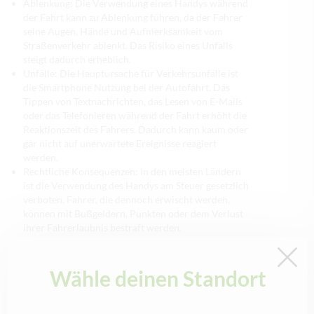
Ablenkung: Die Verwendung eines Handys während
der Fahrt kann zu Ablenkung führen, da der Fahrer
seine Augen, Hände und Aufmerksamkeit vom
Straßenverkehr ablenkt. Das Risiko eines Unfalls
steigt dadurch erheblich.
Unfälle: Die Hauptursache für Verkehrsunfälle ist
die Smartphone Nutzung bei der Autofahrt. Das
Tippen von Textnachrichten, das Lesen von E-Mails
oder das Telefonieren während der Fahrt erhöht die
Reaktionszeit des Fahrers. Dadurch kann kaum oder
gar nicht auf unerwartete Ereignisse reagiert
werden.
Rechtliche Konsequenzen: In den meisten Ländern
ist die Verwendung des Handys am Steuer gesetzlich
verboten. Fahrer, die dennoch erwischt werden,
können mit Bußgeldern, Punkten oder dem Verlust
ihrer Fahrerlaubnis bestraft werden.
Schädigung des Images: Unternehmen und
Organisationen, deren Mitarbeiter während der
Fahrt mit dem Handy erkannt werden, können einen
Wähle deinen Standort
Imageschaden erleiden. Das Vertrauen von Kunden
und Geschäftspartnern sowie das Ansehen der
Organisation kann dadurch negativ beeinflusst