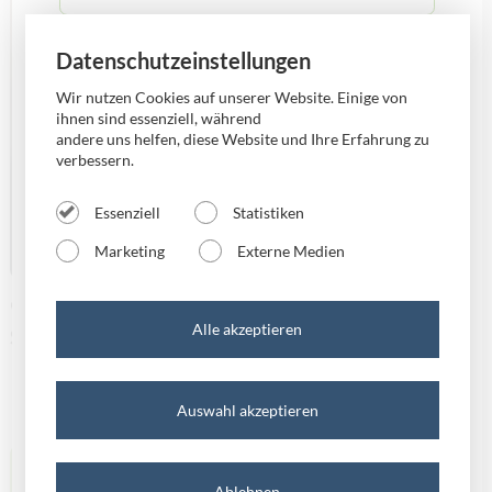
Datenschutzeinstellungen
versus mobile Halle
Wir nutzen Cookies auf unserer Website. Einige von
ihnen sind essenziell, während
versus mobile Magdeburg
andere uns helfen, diese Website und Ihre Erfahrung zu
verbessern.
versus mobile Merseburg
Essenziell
Statistiken
Marketing
Externe Medien
versus mobile Mühlhausen
🔍 Google Lens: Wenn die Kamera zum
Alle akzeptieren
Schlüssel zur Welt wird
versus mobile Oschersleben
Auswahl akzeptieren
versus mobile Quedlinburg
Allgemein
versus mobile Schönebeck
Ablehnen