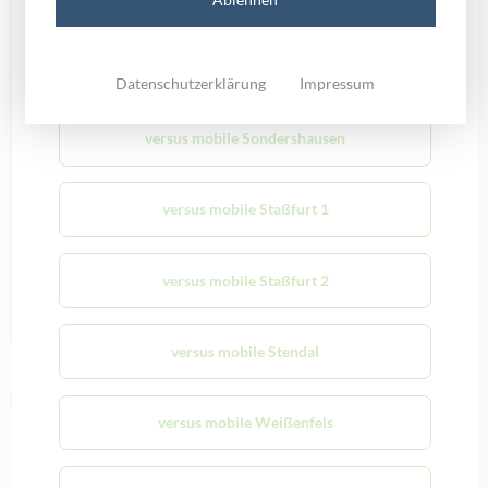
versus mobile Schönebeck im Edeka Center
Datenschutzerklärung
Impressum
versus mobile Sondershausen
versus mobile Staßfurt 1
versus mobile Staßfurt 2
versus mobile Stendal
💬 WhatsApp 2025: Die coolsten
Neuerungen & Tipps, die du kennen musst
versus mobile Weißenfels