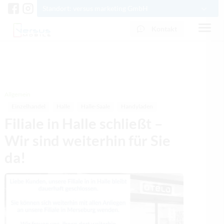
Standort: versus marketing GmbH
Kontakt
0341 3378500
info@versus-marketing.de
Allgemein
Einzelhandel
Halle
Halle-Saale
Handyladen
Filiale in Halle schließt –
Wir sind weiterhin für Sie
da!