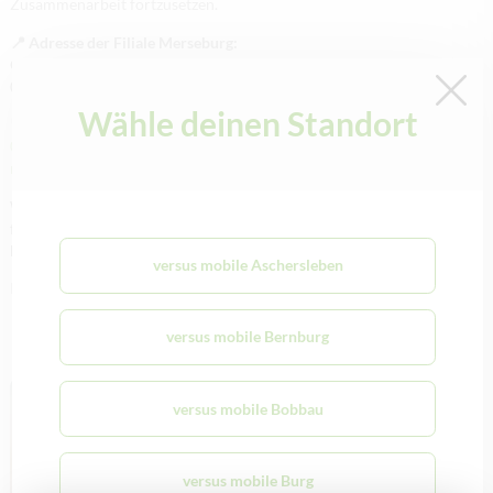
Zusammenarbeit fortzusetzen.
📍 Adresse der Filiale Merseburg:
Gotthardstraße 13c
06217 Merseburg
Wähle deinen Standort
📞 Kontakt:
03461 275847
merseburg@versus-mobile.de
Wir bedanken uns herzlich für Ihre Treue in Halle und
freuen uns darauf, Sie in Merseburg weiterhin persönlich
betreuen zu dürfen.
versus mobile Aschersleben
Ihr Team von versus mobile
versus mobile Bernburg
Allgemein
versus mobile Bobbau
versus mobile Burg