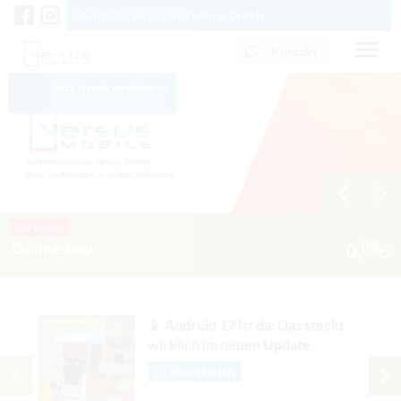
Standort: versus marketing GmbH
Kontakt
Jetzt Termin vereinbaren
Zur Online Terminvereinbarung
0341 3378500
info@versus-marketing.de
nur online
00
Onlineshop
0,
€
im
📱 Android 17 ist da: Das steckt
wirklich im neuen Update
Neuigkeiten