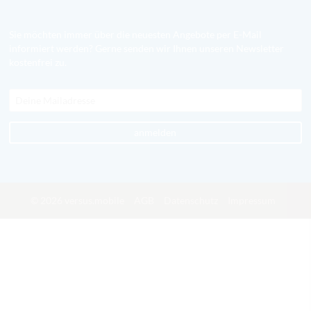
Sie möchten immer über die neuesten Angebote per E-Mail
informiert werden? Gerne senden wir Ihnen unseren Newsletter
kostenfrei zu.
anmelden
© 2026 versus.mobile
AGB
Datenschutz
Impressum