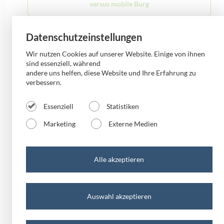
versus mobile Burg
Datenschutzeinstellungen
versus mobile Halle
Wir nutzen Cookies auf unserer Website. Einige von ihnen
sind essenziell, während
versus mobile Magdeburg
andere uns helfen, diese Website und Ihre Erfahrung zu
verbessern.
Sven Oppermann
versus mobile Merseburg
Essenziell
Statistiken
Gebietsverkaufsleiter
Marketing
Externe Medien
versus mobile Mühlhausen
Alle akzeptieren
versus mobile Oschersleben
News, tipps, Empfehlungen
Auswahl akzeptieren
versus mobile Quedlinburg
Neuigkeiten rund um
Mobilfunk, Festnetz und