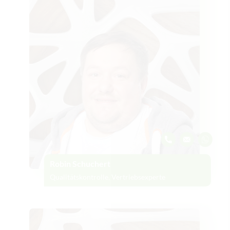
Robin Schuchert
Qualitätskontrolle, Vertriebsexperte