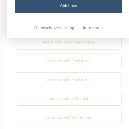
versus mobile Schönebeck
Ablehnen
Smartphones
versus mobile Schönebeck im Edeka Center
Datenschutzerklärung
Impressum
Allgemein
Anleitung
Empfehlung
versus mobile Sondershausen
Karriere
Neuigkeiten
versus mobile Staßfurt 1
Neuigkeiten
versus mobile Staßfurt 2
versus mobile Stendal
versus mobile Weißenfels