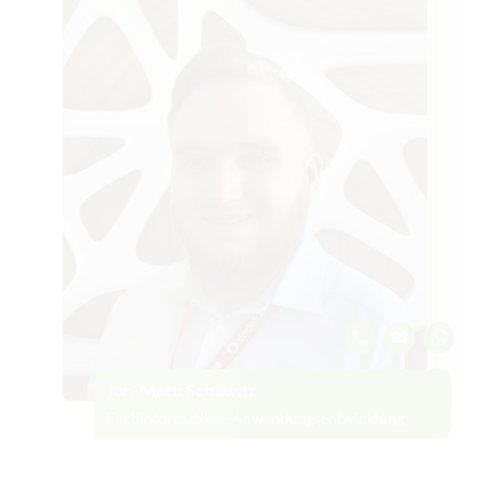
Jan-Matti Schäwitz
Fachinformatiker-Anwendungsentwicklung