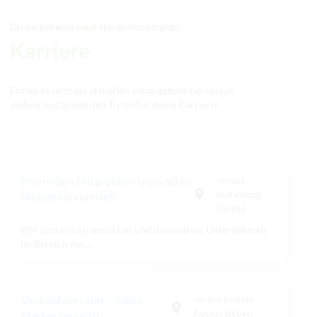
Du suchst eine neue Herausforderung?
Karriere
Entdecke jetzt die aktuellen Jobangebote bei versus
mobile und zünde den Turbo für deine Karriere!
Promotion Mitarbeiter (m/w/d) im
versus
marketing
Mobilfunkvertrieb
GmbH
Wir sind ein dynamisches und innovatives Unternehmen
im Bereich der…
Verkaufsberater – Sales-
versus mobile
Aschersleben
Starter (m/w/d)