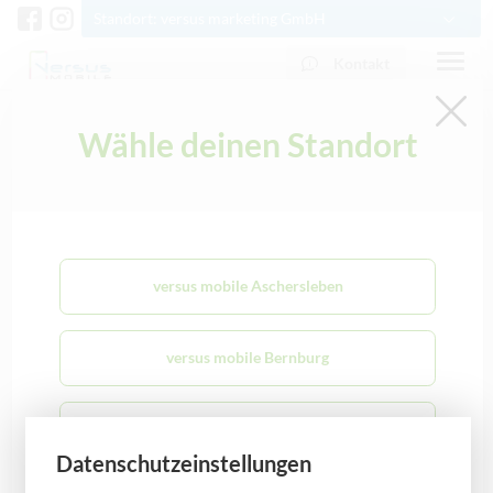
Standort: versus marketing GmbH
Kontakt
Wähle deinen Standort
Schlagwort: Vertrieb
0341 3378500
info@versus-marketing.de
Karriere
versus mobile Aschersleben
versus mobile Bernburg
versus mobile Bobbau
Datenschutzeinstellungen