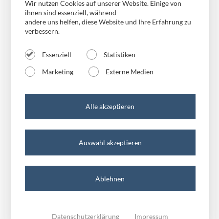
Wir nutzen Cookies auf unserer Website. Einige von
versus mobile Burg
Verstärkung gesucht
ihnen sind essenziell, während
andere uns helfen, diese Website und Ihre Erfahrung zu
verbessern.
versus mobile Halle
Essenziell
Statistiken
Karriere
versus mobile Magdeburg
Marketing
Externe Medien
versus mobile Merseburg
Alle akzeptieren
versus mobile Mühlhausen
Auswahl akzeptieren
versus mobile Oschersleben
#ComeOnBoardVersus
Ablehnen
versus mobile Quedlinburg
Datenschutzerklärung
Impressum