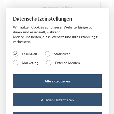
versus mobile Burg
Datenschutzeinstellungen
versus mobile Halle
Wir nutzen Cookies auf unserer Website. Einige von
ihnen sind essenziell, während
andere uns helfen, diese Website und Ihre Erfahrung zu
versus mobile Magdeburg
verbessern.
🎧 Die besten Apps zum Musik hören! 🎶
Essenziell
Statistiken
versus mobile Merseburg
Marketing
Externe Medien
Allgemein
versus mobile Mühlhausen
Alle akzeptieren
versus mobile Oschersleben
Auswahl akzeptieren
versus mobile Quedlinburg