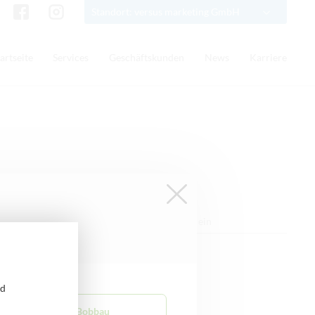
Standort: versus marketing GmbH
artseite
Services
Geschäftskunden
News
Karriere
Suche
nd
versus mobile Bobbau