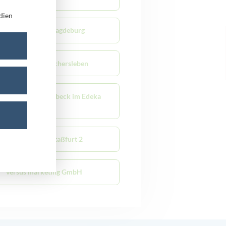
dien
versus mobile Magdeburg
versus mobile Oschersleben
sus mobile Schönebeck im Edeka
Center
versus mobile Staßfurt 2
versus marketing GmbH