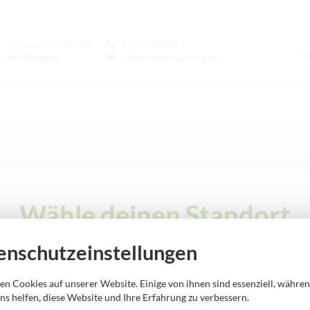
Bornaische Straße 136
0341 3378500
St
04279 Leipzig
info@versus-marketing.de
Wähle deinen Standort
enschutzeinstellungen
en Cookies auf unserer Website. Einige von ihnen sind essenziell, währe
ns helfen, diese Website und Ihre Erfahrung zu verbessern.
versus mobile Bernburg