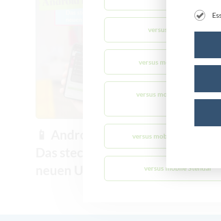
Es
versus mobile Burg
versus mobile Merseburg
versus mobile Quedlinburg
📱 Android 17 ist da:
versus mobile Sondershause
Das steckt wirklich im
neuen Update
versus mobile Stendal