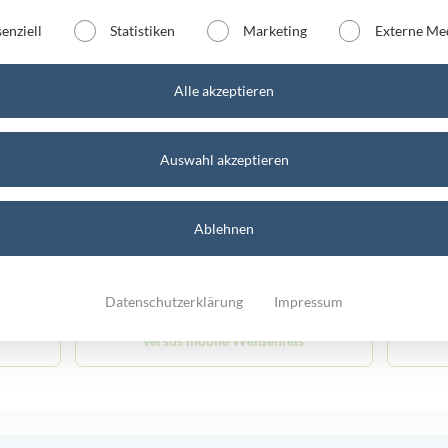
senziell
Statistiken
Marketing
Externe Me
versus mobile Halle
Alle akzeptieren
versus mobile Mühlhausen
Auswahl akzeptieren
versus mobile Schönebeck
ver
Ablehnen
n
versus mobile Staßfurt 1
Datenschutzerklärung
Impressum
versus mobile Weißenfels