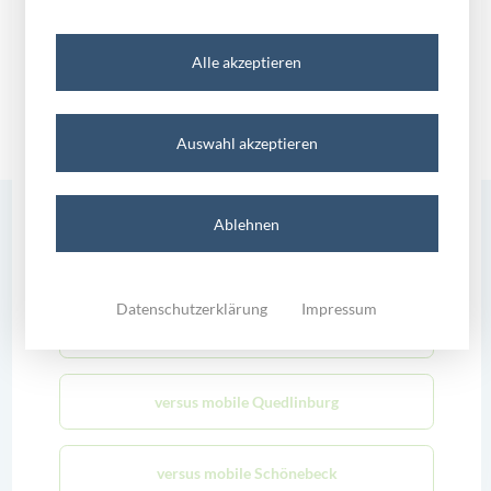
Partner SC Magdeburg gewinnt
Meisterschaft 2022
versus mobile Halle
Alle akzeptieren
versus mobile Magdeburg
Auswahl akzeptieren
versus mobile Merseburg
versus.newsletter
Ablehnen
versus mobile Mühlhausen
Sie möchten immer über die neuesten Angebote per E-Mail
Datenschutzerklärung
Impressum
informiert werden? Gerne senden wir Ihnen unseren Newsletter
versus mobile Oschersleben
kostenfrei zu.
versus mobile Quedlinburg
anmelden
versus mobile Schönebeck