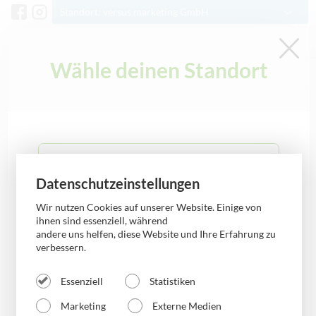
Standort: versus marketing GmbH
Kontakt
Wähle deinen Standort
Schlagwort: Handball
0341 3378500
info@versus-marketing.de
versus mobile Aschersleben
Allgemein
Datenschutzeinstellungen
versus mobile Bernburg
Wir nutzen Cookies auf unserer Website. Einige von
ihnen sind essenziell, während
andere uns helfen, diese Website und Ihre Erfahrung zu
verbessern.
versus mobile Bobbau
Essenziell
Statistiken
versus mobile Burg
Marketing
Externe Medien