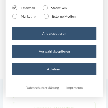
Essenziell
Statistiken
versus mobile Halle
Marketing
Externe Medien
versus mobile Magdeburg
Alle akzeptieren
📱 **Das Samsung Galaxy S25 Edge – Technik
versus mobile Merseburg
trifft Eleganz!** ✨
Auswahl akzeptieren
versus mobile Mühlhausen
Ablehnen
versus mobile Oschersleben
Datenschutzerklärung
Impressum
versus.newsletter
versus mobile Quedlinburg
Sie möchten immer über die neuesten Angebote per E-Mail
versus mobile Schönebeck