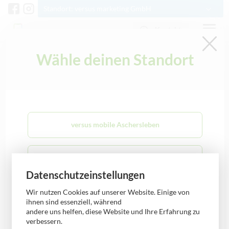
Standort: versus marketing GmbH
Kontakt
Wähle deinen Standort
Schlagwort: GalaxyAI
0341 3378500
info@versus-marketing.de
Allgemein
versus mobile Aschersleben
versus mobile Bernburg
Datenschutzeinstellungen
versus mobile Bobbau
Wir nutzen Cookies auf unserer Website. Einige von
ihnen sind essenziell, während
andere uns helfen, diese Website und Ihre Erfahrung zu
verbessern.
versus mobile Burg