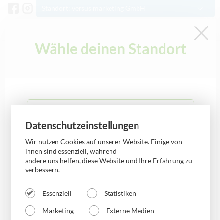
Standort: versus marketing GmbH
Kontakt
Wähle deinen Standort
Schlagwort: Fotografie
0341 3378500
info@versus-marketing.de
versus mobile Aschersleben
Anleitung
Datenschutzeinstellungen
Wir nutzen Cookies auf unserer Website. Einige von
versus mobile Bernburg
ihnen sind essenziell, während
andere uns helfen, diese Website und Ihre Erfahrung zu
verbessern.
versus mobile Bobbau
Essenziell
Statistiken
versus mobile Burg
Marketing
Externe Medien