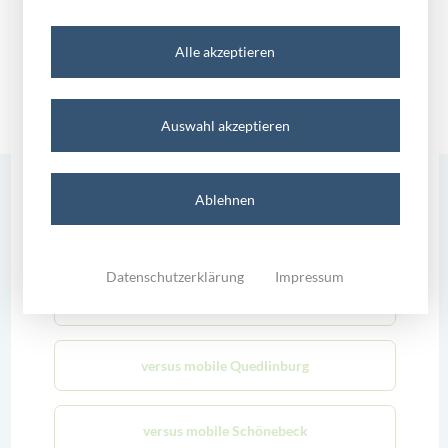
Einführung in die Handy-Fotografie
versus mobile Halle
Alle akzeptieren
versus mobile Magdeburg
Auswahl akzeptieren
versus mobile Merseburg
versus.newsletter
Ablehnen
versus mobile Mühlhausen
Sie möchten immer über die neuesten Angebote per E-Mail
Datenschutzerklärung
Impressum
informiert werden? Gerne senden wir Ihnen unseren Newsletter
kostenfrei zu.
versus mobile Oschersleben
versus mobile Quedlinburg
anmelden
versus mobile Schönebeck