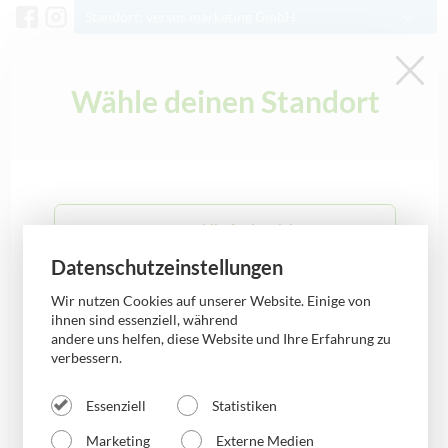
Standort: versus marketing GmbH
Kontakt
Wähle deinen Standort
Schlagwort: Doctolib
0341 3378500
info@versus-marketing.de
versus mobile Aschersleben
Allgemein
Datenschutzeinstellungen
versus mobile Bernburg
Wir nutzen Cookies auf unserer Website. Einige von
ihnen sind essenziell, während
andere uns helfen, diese Website und Ihre Erfahrung zu
verbessern.
versus mobile Bobbau
Essenziell
Statistiken
versus mobile Burg
Marketing
Externe Medien