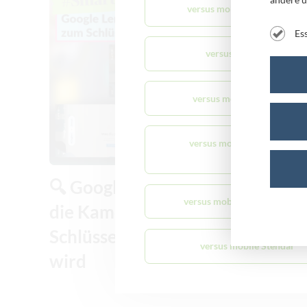
versus mobile Aschersleben
Es
versus mobile Burg
versus mobile Merseburg
versus mobile Quedlinburg
🔍 Google Lens: Wenn
versus mobile Sondershause
die Kamera zum
Schlüssel zur Welt
versus mobile Stendal
wird