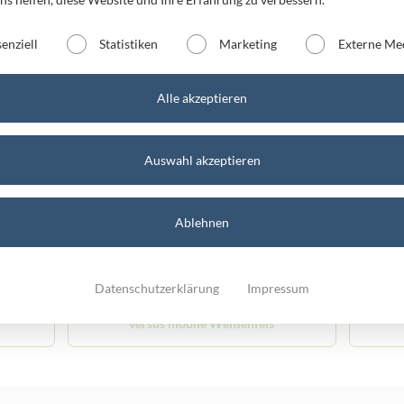
versus mobile Bernburg
senziell
Statistiken
Marketing
Externe Me
versus mobile Halle
Alle akzeptieren
versus mobile Mühlhausen
Auswahl akzeptieren
versus mobile Schönebeck
ver
Ablehnen
n
versus mobile Staßfurt 1
Datenschutzerklärung
Impressum
versus mobile Weißenfels