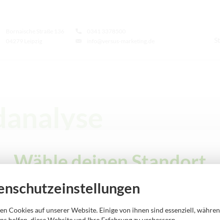
Bornaische Straße 136
0341 3378500
St
04279 Leipzig
info@versus-marketing.de
danalyse
Wähle deinen Standort
enschutzeinstellungen
en Cookies auf unserer Website. Einige von ihnen sind essenziell, währe
ns helfen, diese Website und Ihre Erfahrung zu verbessern.