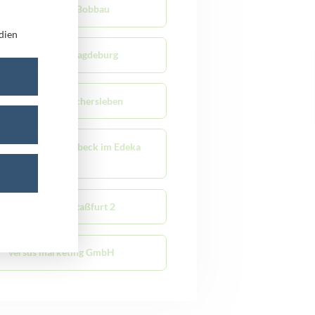
versus mobile Bobbau
dien
versus mobile Magdeburg
versus mobile Oschersleben
sus mobile Schönebeck im Edeka
Center
versus mobile Staßfurt 2
versus marketing GmbH