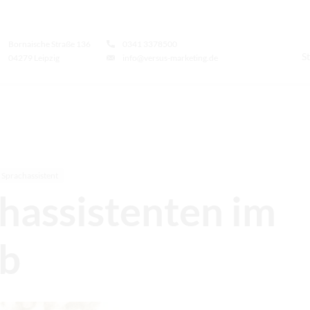
Bornaische Straße 136
0341 3378500
St
04279 Leipzig
info@versus-marketing.de
Sprachassistent
hassistenten im
ub