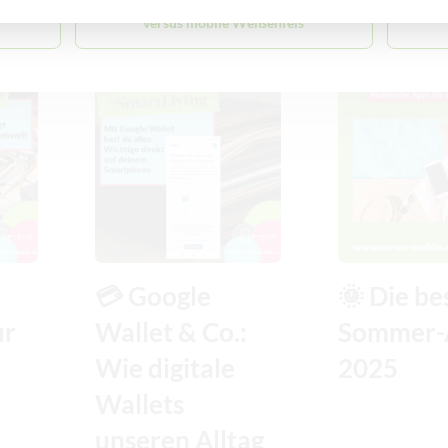
versus mobile Weißenfels
lung
Empfehlung
💳 Google
🌞 Die be
ur
Wallet & Co.:
Sommer-
Wie digitale
2025
Wallets
unseren Alltag