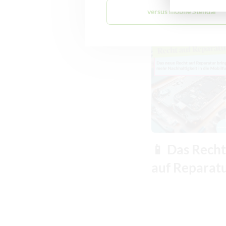
versus mobile Stendal
Empfeh
📱 Das Recht
auf Reparat