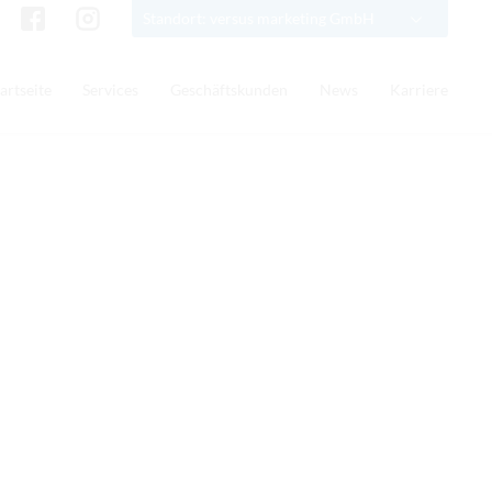
Standort: versus marketing GmbH
artseite
Services
Geschäftskunden
News
Karriere