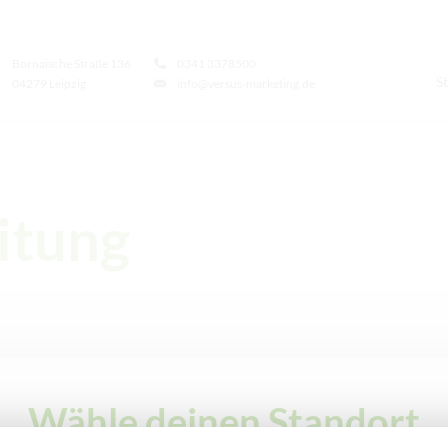
Bornaische Straße 136
0341 3378500
St
04279 Leipzig
info@versus-marketing.de
itung
Anleitung
Wähle deinen Standort