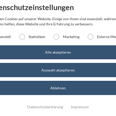
enschutzeinstellungen
en Cookies auf unserer Website. Einige von ihnen sind essenziell, währe
ns helfen, diese Website und Ihre Erfahrung zu verbessern.
versus mobile Bernburg
senziell
Statistiken
Marketing
Externe Me
Diese Apps sp
eduzierst du
versus mobile Halle
deine Bildschi
nen
Alle akzeptieren
enverbrauch
versus mobile Mühlhausen
Auswahl akzeptieren
versus mobile Schönebeck
ver
Anleitung
Ablehnen
n
versus mobile Staßfurt 1
Datenschutzerklärung
Impressum